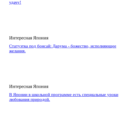
удачу!
Интересная Япония
Статуэтка под бонсай: Дарума - божество, исполняющее
желания.
Интересная Япония
В Японии в школьной программе есть специальные уроки
любования природой.