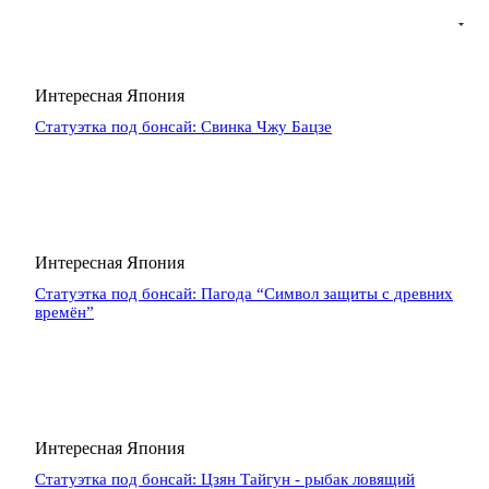
Интересная Япония
Статуэтка под бонсай: Свинка Чжу Бацзе
Интересная Япония
Статуэтка под бонсай: Пагода “Символ защиты с древних
времён”
Интересная Япония
Статуэтка под бонсай: Цзян Тайгун - рыбак ловящий