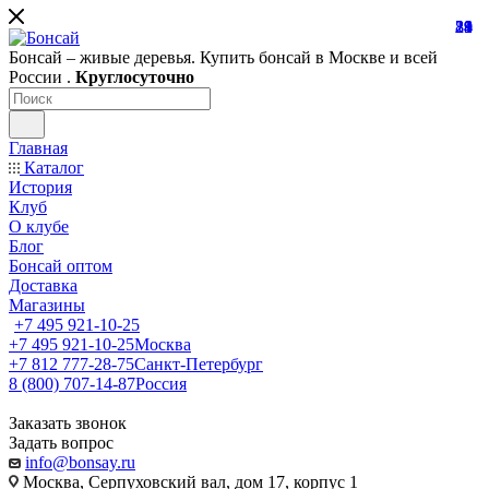
81
19
28
21
24
39
1
Бонсай – живые деревья. Купить бонсай в Москве и всей
России .
Круглосуточно
Главная
Каталог
История
Клуб
О клубе
Блог
Бонсай оптом
Доставка
Магазины
+7 495 921-10-25
+7 495 921-10-25
Москва
+7 812 777-28-75
Санкт-Петербург
8 (800) 707-14-87
Россия
Заказать звонок
Задать вопрос
info@bonsay.ru
Москва, Cерпуховский вал, дом 17, корпус 1