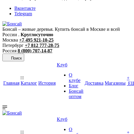
Вконтакте
Telegram
Бонсай – живые деревья. Купить бонсай в Москве и всей
России .
Круглосуточно
Москва
+7 495 921-10-25
Петербург
+7 812 777-28-75
Россия
8 (800) 707-14-87
Поиск
Клуб
О
+
клубе
Главная
Каталог
История
Доставка
Магазины
Е
Блог
Бонсай
оптом
Клуб
О
+