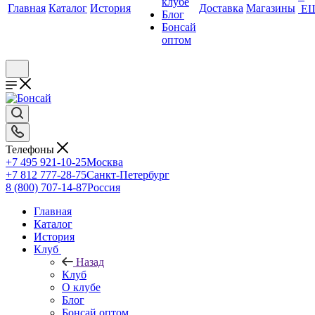
клубе
Главная
Каталог
История
Доставка
Магазины
Е
Блог
Бонсай
оптом
Телефоны
+7 495 921-10-25
Москва
+7 812 777-28-75
Санкт-Петербург
8 (800) 707-14-87
Россия
Главная
Каталог
История
Клуб
Назад
Клуб
О клубе
Блог
Бонсай оптом