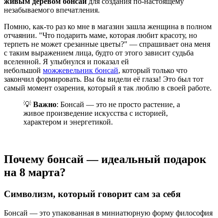
живым деревом бонсай
для создания по-настоящему
незабываемого впечатления.
Помню, как-то раз ко мне в магазин зашла женщина в полном
отчаянии. "Что подарить маме, которая любит красоту, но
терпеть не может срезанные цветы?" — спрашивает она меня
с таким выражением лица, будто от этого зависит судьба
вселенной. Я улыбнулся и показал ей
небольшой
можжевельник бонсай
, который только что
закончил формировать. Вы бы видели её глаза! Это был тот
самый момент озарения, который я так люблю в своей работе.
💡
Важно
: Бонсай — это не просто растение, а
живое произведение искусства с историей,
характером и энергетикой.
Почему бонсай — идеальный подарок
на 8 марта?
Символизм, который говорит сам за себя
Бонсай — это упакованная в миниатюрную форму философия