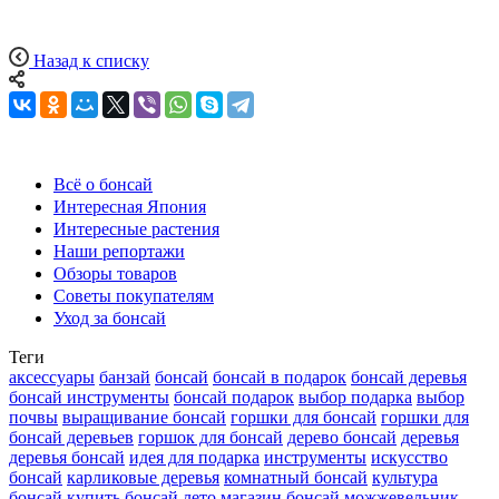
Назад к списку
Всё о бонсай
Интересная Япония
Интересные растения
Наши репортажи
Обзоры товаров
Советы покупателям
Уход за бонсай
Теги
аксессуары
банзай
бонсай
бонсай в подарок
бонсай деревья
бонсай инструменты
бонсай подарок
выбор подарка
выбор
почвы
выращивание бонсай
горшки для бонсай
горшки для
бонсай деревьев
горшок для бонсай
дерево бонсай
деревья
деревья бонсай
идея для подарка
инструменты
искусство
бонсай
карликовые деревья
комнатный бонсай
культура
бонсай
купить бонсай
лето
магазин бонсай
можжевельник