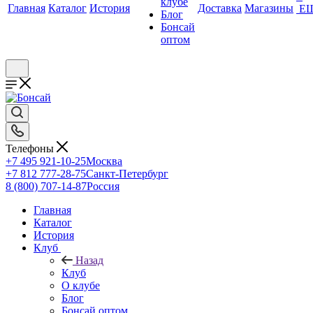
клубе
Главная
Каталог
История
Доставка
Магазины
Е
Блог
Бонсай
оптом
Телефоны
+7 495 921-10-25
Москва
+7 812 777-28-75
Санкт-Петербург
8 (800) 707-14-87
Россия
Главная
Каталог
История
Клуб
Назад
Клуб
О клубе
Блог
Бонсай оптом