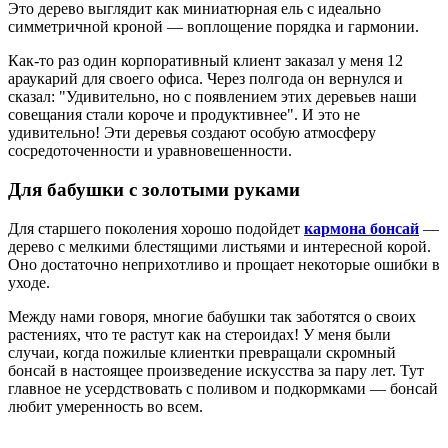
Это дерево выглядит как миниатюрная ель с идеально
симметричной кроной — воплощение порядка и гармонии.
Как-то раз один корпоративный клиент заказал у меня 12
араукарий для своего офиса. Через полгода он вернулся и
сказал: "Удивительно, но с появлением этих деревьев наши
совещания стали короче и продуктивнее". И это не
удивительно! Эти деревья создают особую атмосферу
сосредоточенности и уравновешенности.
Для бабушки с золотыми руками
Для старшего поколения хорошо подойдет
кармона бонсай
—
дерево с мелкими блестящими листьями и интересной корой.
Оно достаточно неприхотливо и прощает некоторые ошибки в
уходе.
Между нами говоря, многие бабушки так заботятся о своих
растениях, что те растут как на стероидах! У меня были
случаи, когда пожилые клиентки превращали скромный
бонсай в настоящее произведение искусства за пару лет. Тут
главное не усердствовать с поливом и подкормками — бонсай
любит умеренность во всем.