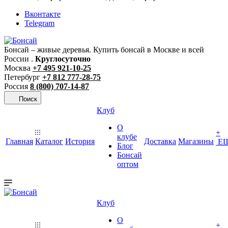
Вконтакте
Telegram
Бонсай – живые деревья. Купить бонсай в Москве и всей
России .
Круглосуточно
Москва
+7 495 921-10-25
Петербург
+7 812 777-28-75
Россия
8 (800) 707-14-87
Поиск
Клуб
О
+
клубе
Главная
Каталог
История
Доставка
Магазины
Е
Блог
Бонсай
оптом
Клуб
О
+