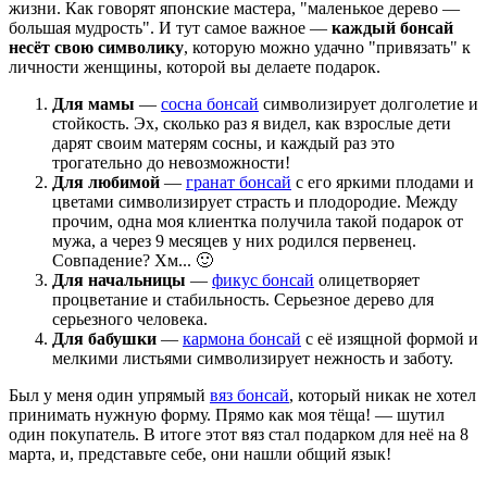
жизни. Как говорят японские мастера, "маленькое дерево —
большая мудрость". И тут самое важное —
каждый бонсай
несёт свою символику
, которую можно удачно "привязать" к
личности женщины, которой вы делаете подарок.
Для мамы
—
сосна бонсай
символизирует долголетие и
стойкость. Эх, сколько раз я видел, как взрослые дети
дарят своим матерям сосны, и каждый раз это
трогательно до невозможности!
Для любимой
—
гранат бонсай
с его яркими плодами и
цветами символизирует страсть и плодородие. Между
прочим, одна моя клиентка получила такой подарок от
мужа, а через 9 месяцев у них родился первенец.
Совпадение? Хм... 🙂
Для начальницы
—
фикус бонсай
олицетворяет
процветание и стабильность. Серьезное дерево для
серьезного человека.
Для бабушки
—
кармона бонсай
с её изящной формой и
мелкими листьями символизирует нежность и заботу.
Был у меня один упрямый
вяз бонсай
, который никак не хотел
принимать нужную форму. Прямо как моя тёща! — шутил
один покупатель. В итоге этот вяз стал подарком для неё на 8
марта, и, представьте себе, они нашли общий язык!