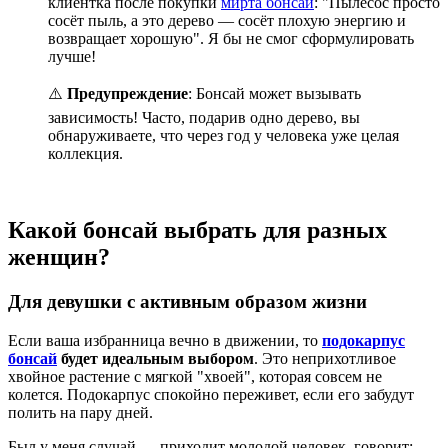
клиентка после покупки
мирта бонсай
: "Пылесос просто
сосёт пыль, а это дерево — сосёт плохую энергию и
возвращает хорошую". Я бы не смог сформулировать
лучше!
⚠️
Предупреждение
: Бонсай может вызывать
зависимость! Часто, подарив одно дерево, вы
обнаруживаете, что через год у человека уже целая
коллекция.
Какой бонсай выбрать для разных
женщин?
Для девушки с активным образом жизни
Если ваша избранница вечно в движении, то
подокарпус
бонсай
будет идеальным выбором
. Это неприхотливое
хвойное растение с мягкой "хвоей", которая совсем не
колется. Подокарпус спокойно переживет, если его забудут
полить на пару дней.
Был у меня случай — приходит молодой человек, говорит: