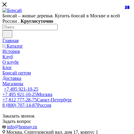
81
19
28
21
24
39
1
Бонсай – живые деревья. Купить бонсай в Москве и всей
России .
Круглосуточно
Главная
Каталог
История
Клуб
О клубе
Блог
Бонсай оптом
Доставка
Магазины
+7 495 921-10-25
+7 495 921-10-25
Москва
+7 812 777-28-75
Санкт-Петербург
8 (800) 707-14-87
Россия
Заказать звонок
Задать вопрос
info@bonsay.ru
Москва, Cерпуховский вал, дом 17, корпус 1