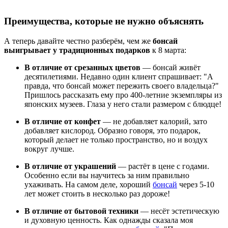
Преимущества, которые не нужно объяснять
А теперь давайте честно разберём, чем же
бонсай
выигрывает у традиционных подарков
к 8 марта:
В отличие от срезанных цветов
— бонсай живёт
десятилетиями. Недавно один клиент спрашивает: "А
правда, что бонсай может пережить своего владельца?"
Пришлось рассказать ему про 400-летние экземпляры из
японских музеев. Глаза у него стали размером с блюдце!
В отличие от конфет
— не добавляет калорий, зато
добавляет кислород. Образно говоря, это подарок,
который делает не только пространство, но и воздух
вокруг лучше.
В отличие от украшений
— растёт в цене с годами.
Особенно если вы научитесь за ним правильно
ухаживать. На самом деле, хороший
бонсай
через 5-10
лет может стоить в несколько раз дороже!
В отличие от бытовой техники
— несёт эстетическую
и духовную ценность. Как однажды сказала моя