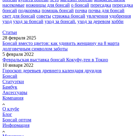
насекомые
ножницы для бонсай
о бонсай
пересадка
пересадка
бонсай
подкормка
помощь бонсай
почва
почва для бонсай
свет для бонсай
советы
стрижка бонсай
увлечения
удобрения
уход
уход за бонсай
уход за бонсай.
уход за деревом
хобби
Статьи
28 февраля 2025
Бонсай вместо цветов: как удивить женщину на 8 марта
долговечным символом заботы
5 февраля 2022
Февральская выставка бонсай Кокуфу-тен в Токио
10 января 2022
Гороскоп деревьев древнего календаря друидов
Бонсай
Статуэтки
Бамбук
Аксессуары
Компания
О клубе
Блог
Бонсай оптом
Информация