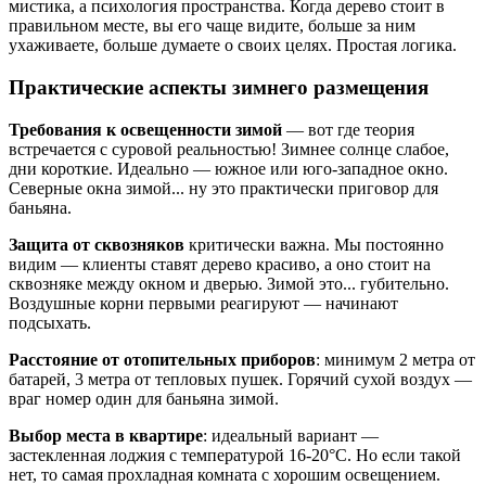
мистика, а психология пространства. Когда дерево стоит в
правильном месте, вы его чаще видите, больше за ним
ухаживаете, больше думаете о своих целях. Простая логика.
Практические аспекты зимнего размещения
Требования к освещенности зимой
— вот где теория
встречается с суровой реальностью! Зимнее солнце слабое,
дни короткие. Идеально — южное или юго-западное окно.
Северные окна зимой... ну это практически приговор для
баньяна.
Защита от сквозняков
критически важна. Мы постоянно
видим — клиенты ставят дерево красиво, а оно стоит на
сквозняке между окном и дверью. Зимой это... губительно.
Воздушные корни первыми реагируют — начинают
подсыхать.
Расстояние от отопительных приборов
: минимум 2 метра от
батарей, 3 метра от тепловых пушек. Горячий сухой воздух —
враг номер один для баньяна зимой.
Выбор места в квартире
: идеальный вариант —
застекленная лоджия с температурой 16-20°C. Но если такой
нет, то самая прохладная комната с хорошим освещением.