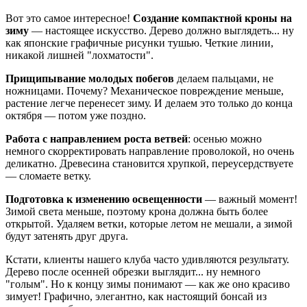
Вот это самое интересное!
Создание компактной кроны на
зиму
— настоящее искусство. Дерево должно выглядеть... ну
как японские графичные рисунки тушью. Четкие линии,
никакой лишней "лохматости".
Прищипывание молодых побегов
делаем пальцами, не
ножницами. Почему? Механическое повреждение меньше,
растение легче перенесет зиму. И делаем это только до конца
октября — потом уже поздно.
Работа с направлением роста ветвей
: осенью можно
немного скорректировать направление проволокой, но очень
деликатно. Древесина становится хрупкой, переусердствуете
— сломаете ветку.
Подготовка к изменению освещенности
— важный момент!
Зимой света меньше, поэтому крона должна быть более
открытой. Удаляем ветки, которые летом не мешали, а зимой
будут затенять друг друга.
Кстати, клиенты нашего клуба часто удивляются результату.
Дерево после осенней обрезки выглядит... ну немного
"голым". Но к концу зимы понимают — как же оно красиво
зимует! Графично, элегантно, как настоящий бонсай из