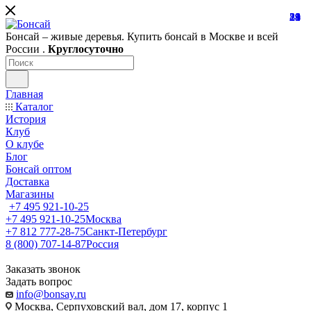
81
19
28
21
24
39
1
Бонсай – живые деревья. Купить бонсай в Москве и всей
России .
Круглосуточно
Главная
Каталог
История
Клуб
О клубе
Блог
Бонсай оптом
Доставка
Магазины
+7 495 921-10-25
+7 495 921-10-25
Москва
+7 812 777-28-75
Санкт-Петербург
8 (800) 707-14-87
Россия
Заказать звонок
Задать вопрос
info@bonsay.ru
Москва, Cерпуховский вал, дом 17, корпус 1