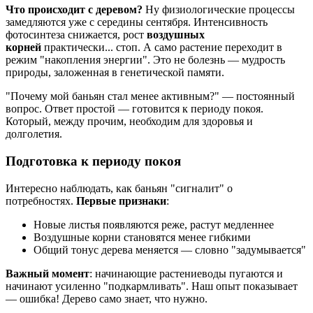
Что происходит с деревом?
Ну физиологические процессы
замедляются уже с середины сентября. Интенсивность
фотосинтеза снижается, рост
воздушных
корней
практически... стоп. А само растение переходит в
режим "накопления энергии". Это не болезнь — мудрость
природы, заложенная в генетической памяти.
"Почему мой баньян стал менее активным?" — постоянный
вопрос. Ответ простой — готовится к периоду покоя.
Который, между прочим, необходим для здоровья и
долголетия.
Подготовка к периоду покоя
Интересно наблюдать, как баньян "сигналит" о
потребностях.
Первые признаки
:
Новые листья появляются реже, растут медленнее
Воздушные корни становятся менее гибкими
Общий тонус дерева меняется — словно "задумывается"
Важный момент
: начинающие растениеводы пугаются и
начинают усиленно "подкармливать". Наш опыт показывает
— ошибка! Дерево само знает, что нужно.