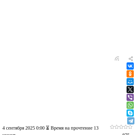
желаний к зимовке
Команда экспертов Бонсай клуба раскрывает
профессиональные секреты осеннего ухода за фикусом
баньян. Узнайте, как правильно поливать воздушные корни,
формировать крону и подготовить дерево исполнения
желаний к зимовке.
4 сентября 2025 0:00
⏳ Время на прочтение 13