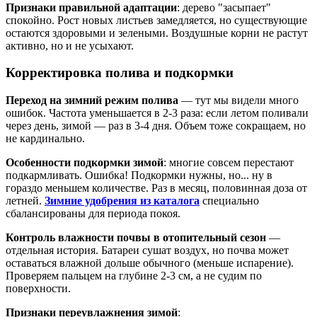
Признаки правильной адаптации
: дерево "засыпает"
спокойно. Рост новых листьев замедляется, но существующие
остаются здоровыми и зелеными. Воздушные корни не растут
активно, но и не усыхают.
Корректировка полива и подкормки
Переход на зимний режим полива
— тут мы видели много
ошибок. Частота уменьшается в 2-3 раза: если летом поливали
через день, зимой — раз в 3-4 дня. Объем тоже сокращаем, но
не кардинально.
Особенности подкормки зимой
: многие совсем перестают
подкармливать. Ошибка! Подкормки нужны, но... ну в
гораздо меньшем количестве. Раз в месяц, половинная доза от
летней.
Зимние удобрения из каталога
специально
сбалансированы для периода покоя.
Контроль влажности почвы в отопительный сезон
—
отдельная история. Батареи сушат воздух, но почва может
оставаться влажной дольше обычного (меньше испарение).
Проверяем пальцем на глубине 2-3 см, а не судим по
поверхности.
Признаки переувлажнения зимой
: