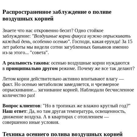
Распространенное заблуждение о поливе
воздушных корней
Знаете что нас откровенно бесит? Одно стойкое
заблуждение:
"Воздушные корни фикуса нужно опрыскивать
каждый день, особенно осенью"
. Господи, какая ерунда! За 15
лет работы мы видели сотни загубленных баньянов именно
из-за этого... "совета".
А реальность такова
: осенью воздушные корни нуждаются
в
принципиально другом
режиме. Почему же все так делают?
Летом корни действительно активно впитывают влагу —
факт. Но осенью метаболизм замедляется, и чрезмерное
опрыскивание... загнивание корней. Наблюдали бесчисленное
количество раз!
Вопрос клиентов
: "Но в тропиках же влажно круглый год?"
Наш ответ
: Да, но там другая температура, освещенность,
движение воздуха. А в квартирах с отоплением —
совершенно иные условия.
Техника осеннего полива воздушных корней