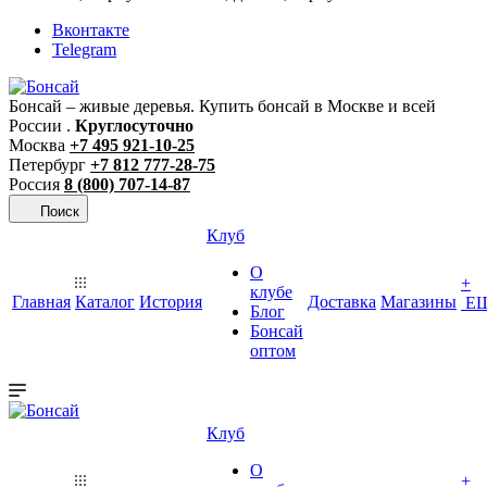
Вконтакте
Telegram
Бонсай – живые деревья. Купить бонсай в Москве и всей
России .
Круглосуточно
Москва
+7 495 921-10-25
Петербург
+7 812 777-28-75
Россия
8 (800) 707-14-87
Поиск
Клуб
О
+
клубе
Главная
Каталог
История
Доставка
Магазины
Е
Блог
Бонсай
оптом
Клуб
О
+