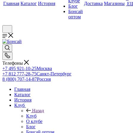
клубе
Главная
Каталог
История
Доставка
Магазины
Е
Блог
Бонсай
оптом
Телефоны
+7 495 921-10-25
Москва
+7 812 777-28-75
Санкт-Петербург
8 (800) 707-14-87
Россия
Главная
Каталог
История
Клуб
Назад
Клуб
О клубе
Блог
Бонсай оптом