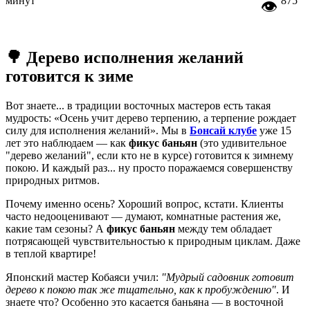
минут
875
👁
🌳 Дерево исполнения желаний
готовится к зиме
Вот знаете... в традиции восточных мастеров есть такая
мудрость: «Осень учит дерево терпению, а терпение рождает
силу для исполнения желаний». Мы в
Бонсай клубе
уже 15
лет это наблюдаем — как
фикус баньян
(это удивительное
"дерево желаний", если кто не в курсе) готовится к зимнему
покою. И каждый раз... ну просто поражаемся совершенству
природных ритмов.
Почему именно осень? Хороший вопрос, кстати. Клиенты
часто недооценивают — думают, комнатные растения же,
какие там сезоны? А
фикус баньян
между тем обладает
потрясающей чувствительностью к природным циклам. Даже
в теплой квартире!
Японский мастер Кобаяси учил:
"Мудрый садовник готовит
дерево к покою так же тщательно, как к пробуждению"
. И
знаете что? Особенно это касается баньяна — в восточной