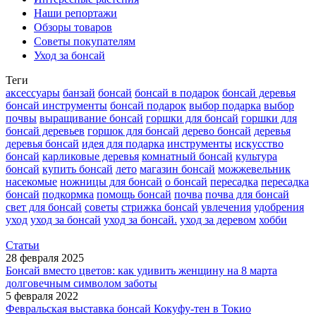
Наши репортажи
Обзоры товаров
Советы покупателям
Уход за бонсай
Теги
аксессуары
банзай
бонсай
бонсай в подарок
бонсай деревья
бонсай инструменты
бонсай подарок
выбор подарка
выбор
почвы
выращивание бонсай
горшки для бонсай
горшки для
бонсай деревьев
горшок для бонсай
дерево бонсай
деревья
деревья бонсай
идея для подарка
инструменты
искусство
бонсай
карликовые деревья
комнатный бонсай
культура
бонсай
купить бонсай
лето
магазин бонсай
можжевельник
насекомые
ножницы для бонсай
о бонсай
пересадка
пересадка
бонсай
подкормка
помощь бонсай
почва
почва для бонсай
свет для бонсай
советы
стрижка бонсай
увлечения
удобрения
уход
уход за бонсай
уход за бонсай.
уход за деревом
хобби
Статьи
28 февраля 2025
Бонсай вместо цветов: как удивить женщину на 8 марта
долговечным символом заботы
5 февраля 2022
Февральская выставка бонсай Кокуфу-тен в Токио