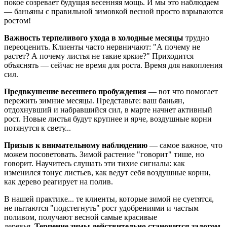
покое созревает будущая весенняя мощь. И мы это наблюдаем
— баньяны с правильной зимовкой весной просто взрываются
ростом!
Важность терпеливого ухода в холодные месяцы
трудно
переоценить. Клиенты часто нервничают: "А почему не
растет? А почему листья не такие яркие?" Приходится
объяснять — сейчас не время для роста. Время для накопления
сил.
Предвкушение весеннего пробуждения
— вот что помогает
пережить зимние месяцы. Представьте: ваш баньян,
отдохнувший и набравшийся сил, в марте начнет активный
рост. Новые листья будут крупнее и ярче, воздушные корни
потянутся к свету...
Призыв к внимательному наблюдению
— самое важное, что
можем посоветовать. Зимой растение "говорит" тише, но
говорит. Научитесь слушать эти тихие сигналы: как
изменился тонус листьев, как ведут себя воздушные корни,
как дерево реагирует на полив.
В нашей практике... те клиенты, которые зимой не суетятся,
не пытаются "подстегнуть" рост удобрениями и частым
поливом, получают весной самые красивые
деревья.
Терпение зимы действительно становится залогом