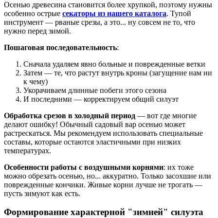
Осенью древесина становится более хрупкой, поэтому нужны
особенно острые
секаторы из нашего каталога
. Тупой
инструмент — рваные срезы, а это... ну совсем не то, что
нужно перед зимой.
Пошаговая последовательность
:
Сначала удаляем явно больные и поврежденные ветки
Затем — те, что растут внутрь кроны (загущение нам ни
к чему)
Укорачиваем длинные побеги этого сезона
И последними — корректируем общий силуэт
Обработка срезов в холодный период
— вот где многие
делают ошибку! Обычный садовый вар осенью может
растрескаться. Мы рекомендуем использовать специальные
составы, которые остаются эластичными при низких
температурах.
Особенности работы с воздушными корнями
: их тоже
можно обрезать осенью, но... аккуратно. Только засохшие или
поврежденные кончики. Живые корни лучше не трогать —
пусть зимуют как есть.
Формирование характерной "зимней" силуэта