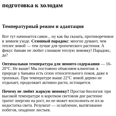
подготовка к холодам
Температурный режим и адаптация
Вот тут начинается самое... ну как бы сказать, противоречивое
в зимнем уходе.
Сезонный парадокс
: многие думают, чем
теплее зимой — тем лучше для тропического растения. А
фикус баньян не любит слишком теплую зимовку! Парадокс,
да?
Оптимальная температура для зимнего содержания
— 16-
20°C. Не выше! Мы постоянно объясняем клиентам: в
природе у баньяна есть сезон относительного покоя, даже в
тропиках. При температуре выше 22°C зимой дерево не
отдыхает, продолжает активно расти, истощается.
Почему не любит жаркую зимовку?
Простая биология: при
высокой температуре и коротком световом дне растение
тратит энергию на рост, но не может восполнить ее из-за
недостатка света. Результат — ослабление, вытягивание
побегов, опадение листьев.