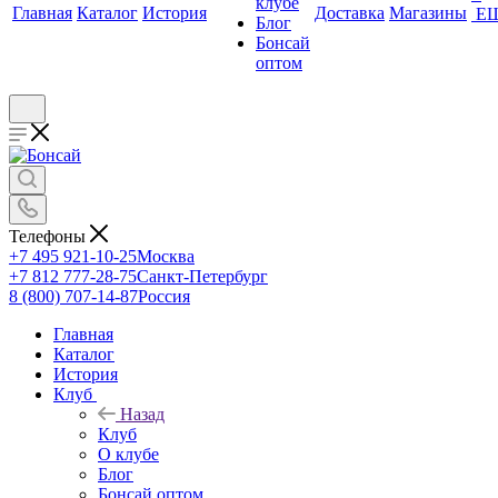
клубе
Главная
Каталог
История
Доставка
Магазины
Е
Блог
Бонсай
оптом
Телефоны
+7 495 921-10-25
Москва
+7 812 777-28-75
Санкт-Петербург
8 (800) 707-14-87
Россия
Главная
Каталог
История
Клуб
Назад
Клуб
О клубе
Блог
Бонсай оптом