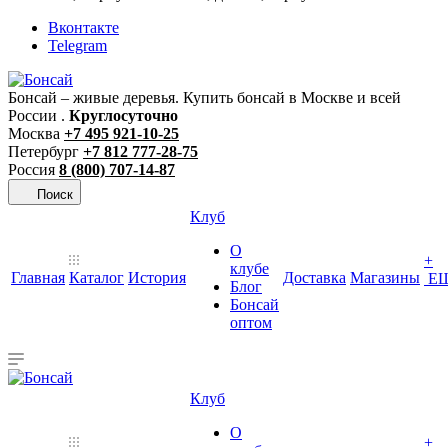
Вконтакте
Telegram
Бонсай – живые деревья. Купить бонсай в Москве и всей
России .
Круглосуточно
Москва
+7 495 921-10-25
Петербург
+7 812 777-28-75
Россия
8 (800) 707-14-87
Поиск
Клуб
О
+
клубе
Главная
Каталог
История
Доставка
Магазины
Е
Блог
Бонсай
оптом
Клуб
О
+