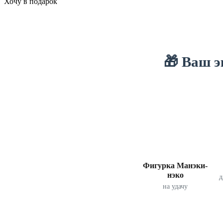
Хочу в подарок
🎁 Ваш э
Фигурка Манэки-
нэко
д
на удачу