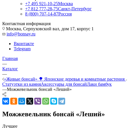
+7 495 921-10-25
Москва
+7 812 777-28-75
Санкт-Петербург
8 (800) 707-14-87
Россия
Контактная информация
Москва, Cерпуховский вал, дом 17, корпус 1
info@bonsay.ru
Вконтакте
Telegram
Главная
—
Каталог
—
«Живые бонсай» 🌳 Японские деревья и комнатные растения
Статуэтки из камня
Аксессуары для бонсай
Лаки бамбук
—
Можжевельник бонсай «Леший»
Можжевельник бонсай «Леший»
Лучшее