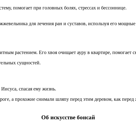
ему, помогает при головных болях, стрессах и бессоннице.
жевельника для лечения ран и суставов, используя его мощны
ным растением. Его хвоя очищает ауру в квартире, помогает сня
тельных сущностей.
Иисуса, спасая ему жизнь.
ороге, а прохожие снимали шляпу перед этим деревом, как пере
Об искусстве бонсай