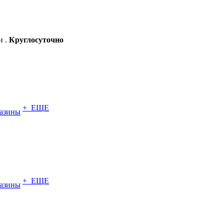
и .
Круглосуточно
+ ЕЩЕ
азины
+ ЕЩЕ
азины