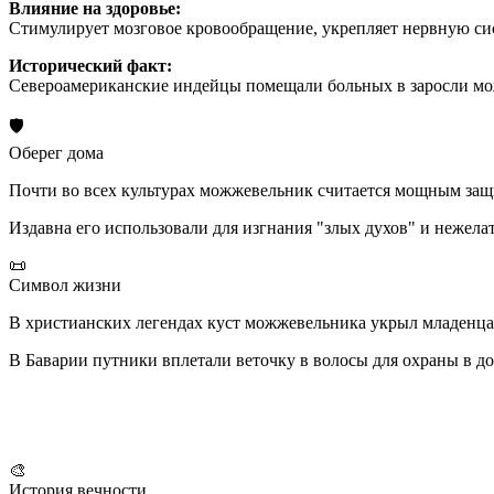
Влияние на здоровье:
Стимулирует мозговое кровообращение, укрепляет нервную сист
Исторический факт:
Североамериканские индейцы помещали больных в заросли мож
🛡️
Оберег дома
Почти во всех культурах можжевельник считается мощным защит
Издавна его использовали для изгнания "злых духов" и нежела
📜
Символ жизни
В христианских легендах куст можжевельника укрыл младенца 
В Баварии путники вплетали веточку в волосы для охраны в д
🎨
История вечности