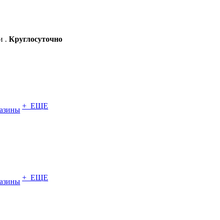
и .
Круглосуточно
+ ЕЩЕ
азины
+ ЕЩЕ
азины