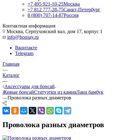
+7 495 921-10-25
Москва
+7 812 777-28-75
Санкт-Петербург
8 (800) 707-14-87
Россия
Контактная информация
Москва, Cерпуховский вал, дом 17, корпус 1
info@bonsay.ru
Вконтакте
Telegram
Главная
—
Каталог
—
Аксессуары для бонсай
Живые бонсай
Статуэтки из камня
Лаки бамбук
—
Проволока разных диаметров
Проволока разных диаметров