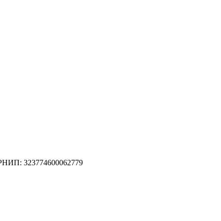
П: 323774600062779