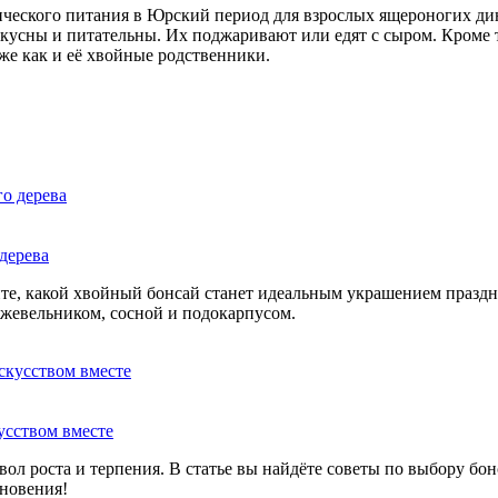
ческого питания в Юрский период для взрослых ящероногих ди
вкусны и питательны. Их поджаривают или едят с сыром. Кроме т
же как и её хвойные родственники.
дерева
йте, какой хвойный бонсай станет идеальным украшением празд
ожжевельником, сосной и подокарпусом.
кусством вместе
мвол роста и терпения. В статье вы найдёте советы по выбору б
хновения!