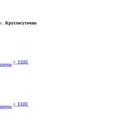
и .
Круглосуточно
+ ЕЩЕ
азины
+ ЕЩЕ
азины