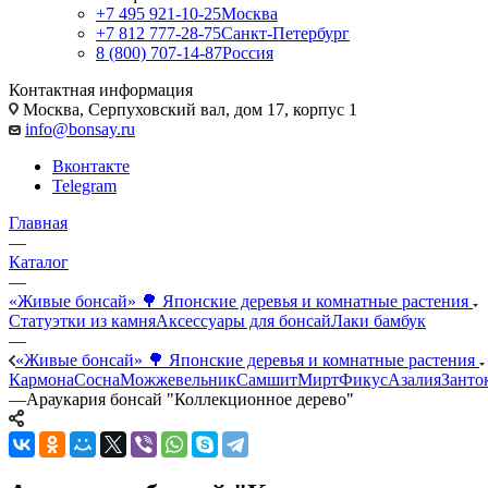
+7 495 921-10-25
Москва
+7 812 777-28-75
Санкт-Петербург
8 (800) 707-14-87
Россия
Контактная информация
Москва, Cерпуховский вал, дом 17, корпус 1
info@bonsay.ru
Вконтакте
Telegram
Главная
—
Каталог
—
«Живые бонсай» 🌳 Японские деревья и комнатные растения
Статуэтки из камня
Аксессуары для бонсай
Лаки бамбук
—
«Живые бонсай» 🌳 Японские деревья и комнатные растения
Кармона
Сосна
Можжевельник
Самшит
Мирт
Фикус
Азалия
Занто
—
Араукария бонсай "Коллекционное дерево"