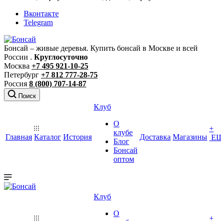
Вконтакте
Telegram
Бонсай – живые деревья. Купить бонсай в Москве и всей
России .
Круглосуточно
Москва
+7 495 921-10-25
Петербург
+7 812 777-28-75
Россия
8 (800) 707-14-87
Поиск
Клуб
О
+
клубе
Главная
Каталог
История
Доставка
Магазины
Е
Блог
Бонсай
оптом
Клуб
О
+