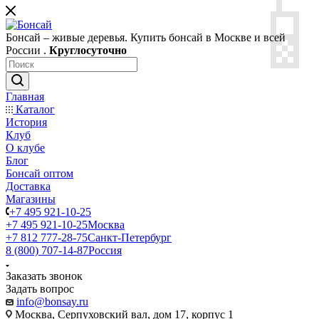

Бонсай – живые деревья. Купить бонсай в Москве и всей
России .
Круглосуточно
Главная
Каталог
История
Клуб
О клубе
Блог
Бонсай оптом
Доставка
Магазины
+7 495 921-10-25
+7 495 921-10-25
Москва
+7 812 777-28-75
Санкт-Петербург
8 (800) 707-14-87
Россия
Заказать звонок
Задать вопрос
info@bonsay.ru
Москва, Cерпуховский вал, дом 17, корпус 1