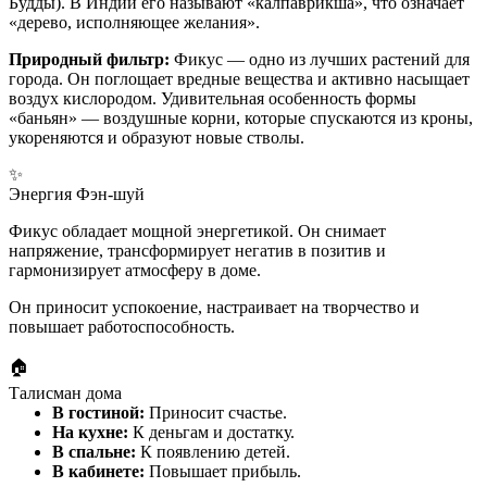
Будды). В Индии его называют «калпаврикша», что означает
«дерево, исполняющее желания».
Природный фильтр:
Фикус — одно из лучших растений для
города. Он поглощает вредные вещества и активно насыщает
воздух кислородом. Удивительная особенность формы
«баньян» — воздушные корни, которые спускаются из кроны,
укореняются и образуют новые стволы.
✨
Энергия Фэн-шуй
Фикус обладает мощной энергетикой. Он снимает
напряжение, трансформирует негатив в позитив и
гармонизирует атмосферу в доме.
Он приносит успокоение, настраивает на творчество и
повышает работоспособность.
🏠
Талисман дома
В гостиной:
Приносит счастье.
На кухне:
К деньгам и достатку.
В спальне:
К появлению детей.
В кабинете:
Повышает прибыль.