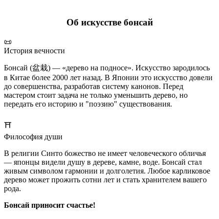
Об искусстве бонсай
📜
История вечности
Бонсай (盆栽) — «дерево на подносе». Искусство зародилось
в Китае более 2000 лет назад. В Японии это искусство довели
до совершенства, разработав систему канонов. Перед
мастером стоит задача не только уменьшить дерево, но
передать его историю и "поэзию" существования.
⛩️
Философия души
В религии Синто божество не имеет человеческого обличья
— японцы видели душу в дереве, камне, воде. Бонсай стал
живым символом гармонии и долголетия. Любое карликовое
дерево может прожить сотни лет и стать хранителем вашего
рода.
Бонсай приносит счастье!