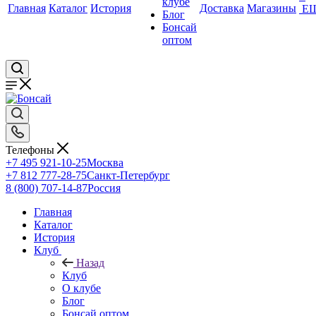
клубе
Главная
Каталог
История
Доставка
Магазины
Е
Блог
Бонсай
оптом
Телефоны
+7 495 921-10-25
Москва
+7 812 777-28-75
Санкт-Петербург
8 (800) 707-14-87
Россия
Главная
Каталог
История
Клуб
Назад
Клуб
О клубе
Блог
Бонсай оптом