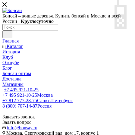

Бонсай – живые деревья. Купить бонсай в Москве и всей
России .
Круглосуточно
Главная
Каталог
История
Клуб
О клубе
Блог
Бонсай оптом
Доставка
Магазины
+7 495 921-10-25
+7 495 921-10-25
Москва
+7 812 777-28-75
Санкт-Петербург
8 (800) 707-14-87
Россия
Заказать звонок
Задать вопрос
info@bonsay.ru
Москва, Cерпуховский вал, дом 17, корпус 1