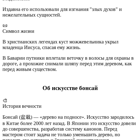
Издавна его использовали для изгнания "злых духов" и
нежелательных сущностей.
📜
Символ жизни
В христианских легендах куст можжевельника укрыл
младенца Иисуса, спасая ему жизнь.
В Баварии путники вплетали веточку в волосы для охраны в
дороге, а прохожие снимали шляпу перед этим деревом, как
перед живым существом.
Об искусстве бонсай
🎨
История вечности
Бонсай (盆栽) — «дерево на подносе». Искусство зародилось
в Китае более 2000 лет назад. В Японии это искусство довели
до совершенства, разработав систему канонов. Перед
мастером стоит задача не только уменьшить дерево, но