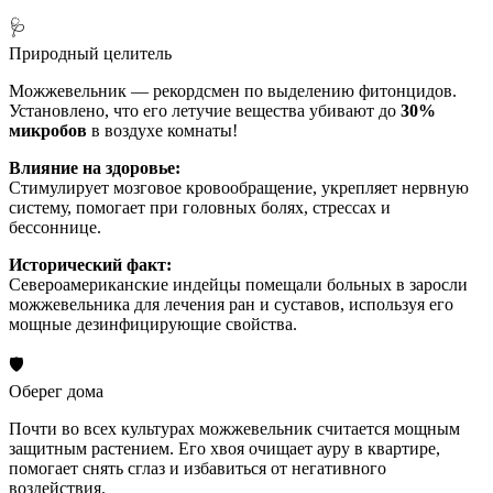
🩺
Природный целитель
Можжевельник — рекордсмен по выделению фитонцидов.
Установлено, что его летучие вещества убивают до
30%
микробов
в воздухе комнаты!
Влияние на здоровье:
Стимулирует мозговое кровообращение, укрепляет нервную
систему, помогает при головных болях, стрессах и
бессоннице.
Исторический факт:
Североамериканские индейцы помещали больных в заросли
можжевельника для лечения ран и суставов, используя его
мощные дезинфицирующие свойства.
🛡️
Оберег дома
Почти во всех культурах можжевельник считается мощным
защитным растением. Его хвоя очищает ауру в квартире,
помогает снять сглаз и избавиться от негативного
воздействия.