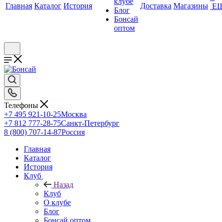
клубе
Главная
Каталог
История
Доставка
Магазины
Е
Блог
Бонсай
оптом
Телефоны
+7 495 921-10-25
Москва
+7 812 777-28-75
Санкт-Петербург
8 (800) 707-14-87
Россия
Главная
Каталог
История
Клуб
Назад
Клуб
О клубе
Блог
Бонсай оптом