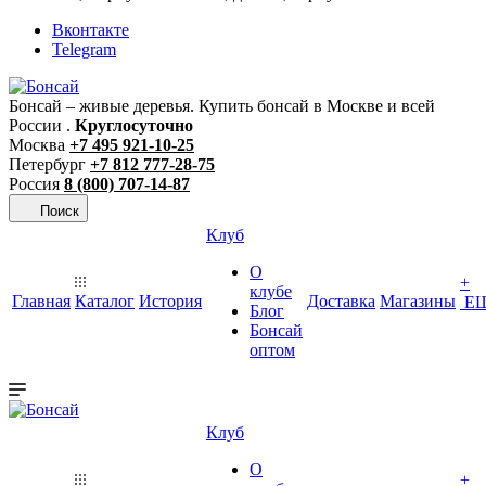
Вконтакте
Telegram
Бонсай – живые деревья. Купить бонсай в Москве и всей
России .
Круглосуточно
Москва
+7 495 921-10-25
Петербург
+7 812 777-28-75
Россия
8 (800) 707-14-87
Поиск
Клуб
О
+
клубе
Главная
Каталог
История
Доставка
Магазины
Е
Блог
Бонсай
оптом
Клуб
О
+